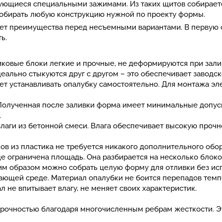
ующиеся специальными зажимами. Из таких щитов собираетс
собирать любую конструкцию нужной по проекту формы.
еет преимущества перед несъемными вариантами. В первую о
ь.
иковые блоки легкие и прочные, не деформируются при зал
деально стыкуются друг с другом – это обеспечивает заводс
яет устанавливать опалубку самостоятельно. Для монтажа э
Полученная после заливки форма имеет минимальные допуск
.
лаги из бетонной смеси. Влага обеспечивает высокую прочн
в из пластика не требуется никакого дополнительного обо
где ограничена площадь. Она разбирается на несколько блок
им образом можно собрать целую форму для отливки без ис
ющей среде. Материал опалубки не боится перепадов темп
л не впитывает влагу, не меняет своих характеристик.
очностью благодаря многочисленным ребрам жесткости. Эт