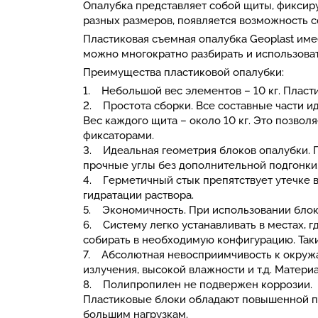
Опалубка представляет собой щиты, фиксир
разных размеров, появляется возможность 
Пластиковая съемная опалубка Geoplast им
можно многократно разбирать и использоват
Преимущества пластиковой опалубки:
1. Небольшой вес элементов – 10 кг. Пласт
2. Простота сборки. Все составные части и
Вес каждого щита – около 10 кг. Это позвол
фиксаторами.
3. Идеальная геометрия блоков опалубки. 
прочные углы без дополнительной подгонки
4. Герметичный стык препятствует утечке в
гидратации раствора.
5. Экономичность. При использовании блоко
6. Систему легко устанавливать в местах, 
собирать в необходимую конфигурацию. Так
7. Абсолютная невосприимчивость к окружа
излучения, высокой влажности и т.д. Материа
8. Полипропилен не подвержен коррозии.
Пластиковые блоки обладают повышенной пр
большим нагрузкам.