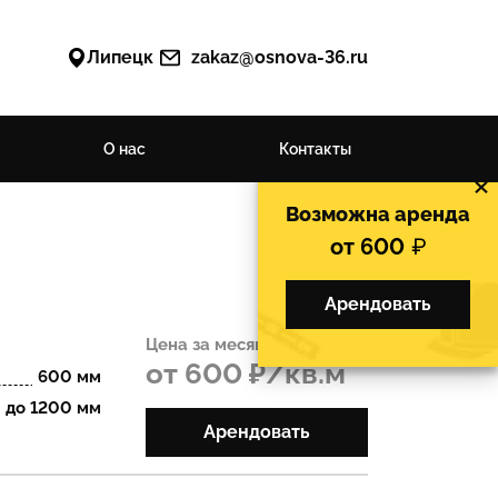
Липецк
zakaz@osnova-36.ru
О нас
Контакты
×
Возможна аренда
от 600
Арендовать
Цена за месяц:
от 600 ₽/кв.м
600 мм
 до 1200 мм
Арендовать