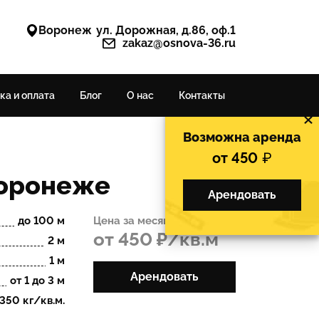
Воронеж
ул. Дорожная, д.86, оф.1
zakaz@osnova-36.ru
ка и оплата
Блог
О нас
Контакты
×
Возможна аренда
от 450
Воронеже
Арендовать
до 100 м
Цена за месяц:
от 450 ₽/кв.м
2 м
1 м
Арендовать
от 1 до 3 м
350 кг/кв.м.